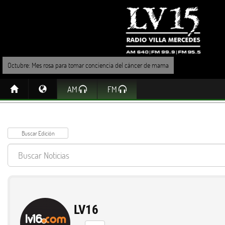
Octubre: Mes rosa para tomar conciencia del cáncer de mama
AM
FM
LV16