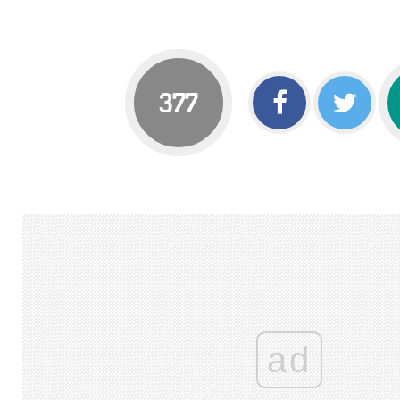
377
ad