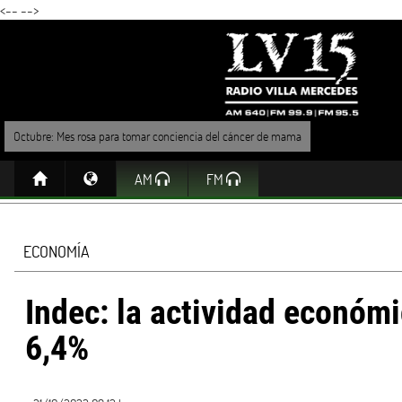
<--
-->
Octubre: Mes rosa para tomar conciencia del cáncer de mama
AM
FM
ECONOMÍA
Indec: la actividad económi
6,4%