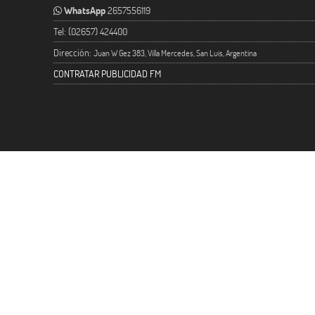
WhatsApp
2657556119
Tel: (02657) 424400
Dirección:
Juan W Gez 383, Villa Mercedes, San Luis, Argentina
CONTRATAR PUBLICIDAD FM