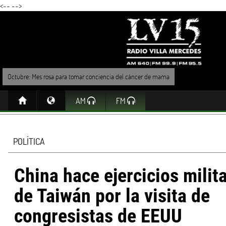
<--
-->
Octubre: Mes rosa para tomar conciencia del cáncer de mama
AM
FM
POLÍTICA
China hace ejercicios milit
de Taiwán por la visita de
congresistas de EEUU