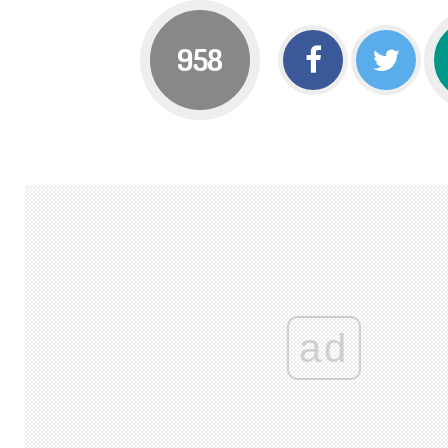
958
ad