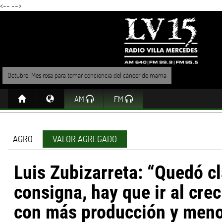
<--
-->
Octubre: Mes rosa para tomar conciencia del cáncer de mama
AM
FM
AGRO
VALOR AGREGADO
Luis Zubizarreta: “Quedó cl
consigna, hay que ir al cre
con más producción y men