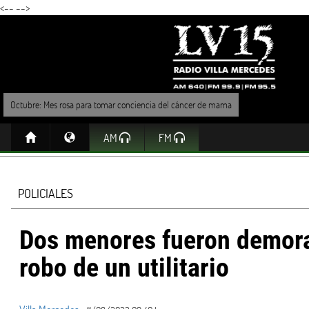
<--
-->
Octubre: Mes rosa para tomar conciencia del cáncer de mama
AM
FM
POLICIALES
Dos menores fueron demora
robo de un utilitario