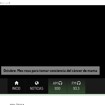
<--
-->
Octubre: Mes rosa para tomar conciencia del cáncer de mama
AM
FM
INICIO
NOTICIAS
930
93.3